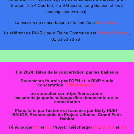
Braque, 1 à 4 Courbet, 2 à 6 Guesde, Long Sentier, et les 3
parkings souterrains).
La mission de concertation a été confiée à
Res Publica
.
Le référent de l’ANRU pour Plaine Commune est
Patricia Bollinger
,
01 53 63 78 79
Fin 2024: Bilan de la concertation par les bailleurs
Documents fournis par l’OPH et la RIVP sur la
concertation.
Télécharger ICI
ou consulter sur https://renovation-
maladrerie.jenparle.net/pages/les-documents-de-la-
concertation
Plans faits par Tectone et transmis par Betty HUET-
BAUGÉ, Responsable de Projets Urbains, Grand Paris
Habitat
Télécharger
ICI
et
ICI,
Projet: Télécharger
ICI
,
ICI
,
ICI
et
ICI